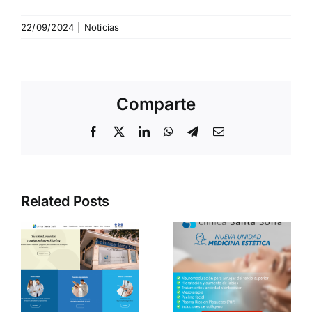
22/09/2024
|
Noticias
Comparte
Facebook
X
LinkedIn
WhatsApp
Telegram
Email
Related Posts
Clínica
Santa
s
Sofía, tu
nuevo
centro